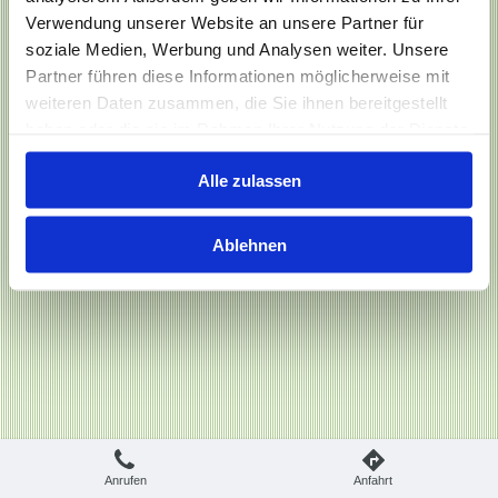
Verwendung unserer Website an unsere Partner für
soziale Medien, Werbung und Analysen weiter. Unsere
Partner führen diese Informationen möglicherweise mit
weiteren Daten zusammen, die Sie ihnen bereitgestellt
Druckversion
|
Sitemap
Login
© Gärtnerei Schlüter
Webansicht
haben oder die sie im Rahmen Ihrer Nutzung der Dienste
gesammelt haben.
Alle zulassen
Ablehnen
Anrufen
Anfahrt