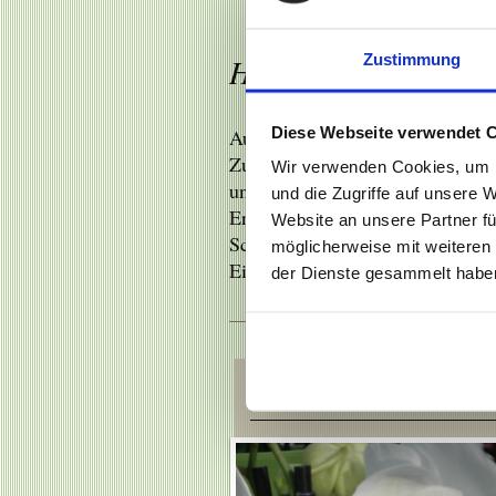
Zustimmung
Herzlich Willkommen
Diese Webseite verwendet 
Auf einer Verkaufs- und Ausstell
Zu jeder Jahreszeit und Witteru
Wir verwenden Cookies, um I
und Blumen für Haus, Beet & Ba
und die Zugriffe auf unsere 
Erleben Sie moderne attraktive F
Website an unsere Partner fü
Schauen Sie auch hinter die Kul
möglicherweise mit weiteren
Ein Besuch lohnt sich.
der Dienste gesammelt habe
Pflanzen