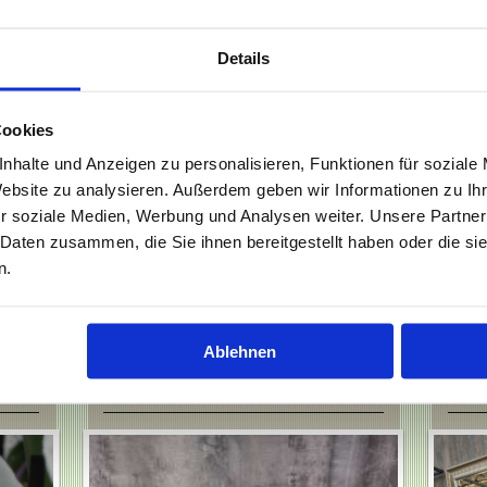
8 bis 13 Uhr
geöffnet
Details
...
Cookies
ungsfläche von 7000qm erwartet Sie ein "grünes Erlebnis" de
ng bieten wir Ihnen auf glasbedachten Flächen eine große Aus
nhalte und Anzeigen zu personalisieren, Funktionen für soziale
lkon.
Website zu analysieren. Außerdem geben wir Informationen zu I
loristik und stöbern Sie durch unsere Dekorations - und
Gesch
r soziale Medien, Werbung und Analysen weiter. Unsere Partner
issen und erfahren Sie mehr über die eigenen Anzuchten und 
 Daten zusammen, die Sie ihnen bereitgestellt haben oder die s
n.
Ablehnen
Floristik
Ge