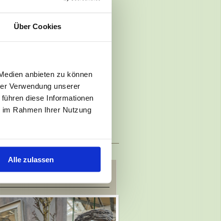
Über Cookies
r besonderen Art.
wahl an Pflanzen
 Medien anbieten zu können
hrer Verwendung unserer
enkartikelabteilung.
 führen diese Informationen
Produktionen.
ie im Rahmen Ihrer Nutzung
Alle zulassen
schenkartikel